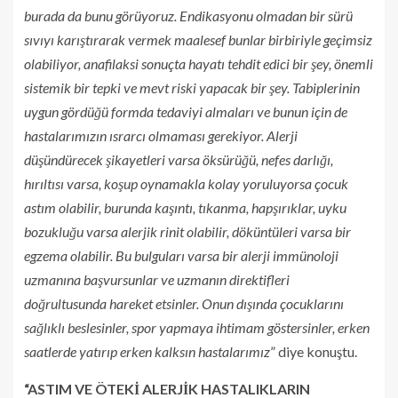
burada da bunu görüyoruz. Endikasyonu olmadan bir sürü
sıvıyı karıştırarak vermek maalesef bunlar birbiriyle geçimsiz
olabiliyor, anafilaksi sonuçta hayatı tehdit edici bir şey, önemli
sistemik bir tepki ve mevt riski yapacak bir şey. Tabiplerinin
uygun gördüğü formda tedaviyi almaları ve bunun için de
hastalarımızın ısrarcı olmaması gerekiyor. Alerji
düşündürecek şikayetleri varsa öksürüğü, nefes darlığı,
hırıltısı varsa, koşup oynamakla kolay yoruluyorsa çocuk
astım olabilir, burunda kaşıntı, tıkanma, hapşırıklar, uyku
bozukluğu varsa alerjik rinit olabilir, döküntüleri varsa bir
egzema olabilir. Bu bulguları varsa bir alerji immünoloji
uzmanına başvursunlar ve uzmanın direktifleri
doğrultusunda hareket etsinler. Onun dışında çocuklarını
sağlıklı beslesinler, spor yapmaya ihtimam göstersinler, erken
saatlerde yatırıp erken kalksın hastalarımız
” diye konuştu.
“ASTIM VE ÖTEKİ ALERJİK HASTALIKLARIN