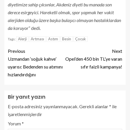
diyetimize sahip çıksınlar, Akdeniz diyeti bu manada son
derece esirgeyici. Hareketli olmak, spor yapmak her vakit
alerjiden olduğu üzere başka bulaşıcı olmayan hastalıklardan
da koruyor
” dedi.
Alerji
Artması
Astım
Besin
Çocuk
Tags:
Previous
Next
Uzmandan ‘soğuk kahve’
Opel’den 450 bin TL’ye varan
uyarısı: Bedenden su atımını
sıfır faizli kampanya!
hızlandırdığını
Bir yanıt yazın
E-posta adresiniz yayınlanmayacak.
Gerekli alanlar
*
ile
işaretlenmişlerdir
Yorum
*