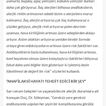
yumurta, buğday, ağaç yemişleri, kabuklu yemişler bunları
daha çok görüyoruz. İlaç alerjileri bilhassa anafilaksilerin,
alerjik rinitin artmasının sebebi bizim o alerjenlere maruz
kalmamız. İlaç alerjisi artıyorsa çok ilaç kullanıyoruz o
yüzden gelişiyor, alerjik rinit artıyorsa polen devrinin
uzaması, hava kirliliğinin artması üzere sebeplerden dolayı
artıyor. Astım atakları artıyorsa yeniden birebir formda
ortaya giren enfeksiyonların artması üzere risk faktörleri var.
Antibiyotiklerin fazla kullanılması, hava kirliliğinin artması,
kent hayatının olması üzere kolaylaştırıcı faktörleri biliyoruz
fakat daha yeni bilgiler bize gösteriyor ki işlenmiş besin
tüketilmesi de değerli bir risk
” sözlerini kullandı.
“ANAFİLAKSİ HAYATI TEHDİT EDİCİ BİR ŞEY”
Sarı serum talepleri ve yaşanabilecek alerjik durumlara ait
konuşan Doç. Dr. Süleyman, “
Gereksiz yere gereksiz
endikasyonla yapılan her şeyin bir komplikasyonu görülür,