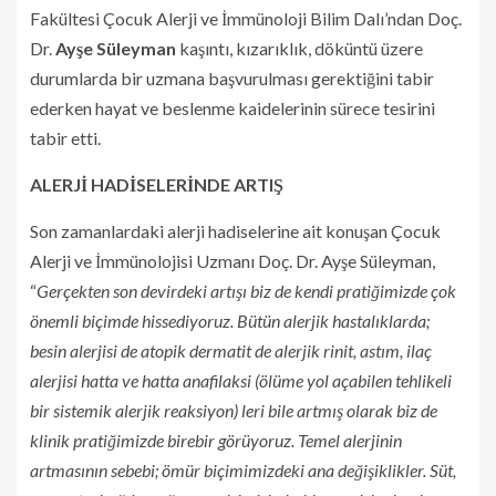
Fakültesi Çocuk Alerji ve İmmünoloji Bilim Dalı’ndan Doç.
Dr.
Ayşe Süleyman
kaşıntı, kızarıklık, döküntü üzere
durumlarda bir uzmana başvurulması gerektiğini tabir
ederken hayat ve beslenme kaidelerinin sürece tesirini
tabir etti.
ALERJİ HADİSELERİNDE ARTIŞ
Son zamanlardaki alerji hadiselerine ait konuşan Çocuk
Alerji ve İmmünolojisi Uzmanı Doç. Dr. Ayşe Süleyman,
“
Gerçekten son devirdeki artışı biz de kendi pratiğimizde çok
önemli biçimde hissediyoruz. Bütün alerjik hastalıklarda;
besin alerjisi de atopik dermatit de alerjik rinit, astım, ilaç
alerjisi hatta ve hatta anafilaksi (ölüme yol açabilen tehlikeli
bir sistemik alerjik reaksiyon) leri bile artmış olarak biz de
klinik pratiğimizde birebir görüyoruz. Temel alerjinin
artmasının sebebi; ömür biçimimizdeki ana değişiklikler. Süt,