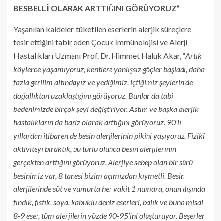
BESBELLİ OLARAK ARTTIĞINI GÖRÜYORUZ”
Yaşanılan kaideler, tüketilen eserlerin alerjik süreçlere
tesir ettiğini tabir eden Çocuk İmmünolojisi ve Alerji
Hastalıkları Uzmanı Prof. Dr. Himmet Haluk Akar, “
Artık
köylerde yaşamıyoruz, kentlere yanlışsız göçler başladı, daha
fazla gerilim altındayız ve yediğimiz, içtiğimiz şeylerin de
doğallıktan uzaklaştığını görüyoruz. Bunlar da tabi
bedenimizde birçok şeyi değiştiriyor. Astım ve başka alerjik
hastalıkların da bariz olarak arttığını görüyoruz. 90’lı
yıllardan itibaren de besin alerjilerinin pikini yaşıyoruz. Fizikî
aktiviteyi bıraktık, bu türlü olunca besin alerjilerinin
gerçekten arttığını görüyoruz. Alerjiye sebep olan bir sürü
besinimiz var, 8 tanesi bizim açımızdan kıymetli. Besin
alerjilerinde süt ve yumurta her vakit 1 numara, onun dışında
fındık, fıstık, soya, kabuklu deniz eserleri, balık ve buna misal
8-9 eser, tüm alerjilerin yüzde 90-95’ini oluşturuyor. Beşerler