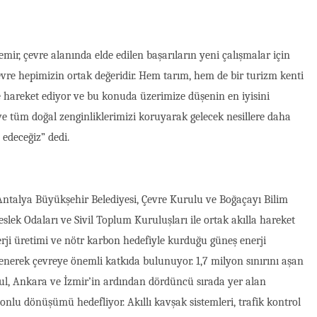
ir, çevre alanında elde edilen başarıların yeni çalışmalar için
vre hepimizin ortak değeridir. Hem tarım, hem de bir turizm kenti
 hareket ediyor ve bu konuda üzerimize düşenin en iyisini
 tüm doğal zenginliklerimizi koruyarak gelecek nesillere daha
edeceğiz” dedi.
n Antalya Büyükşehir Belediyesi, Çevre Kurulu ve Boğaçayı Bilim
ek Odaları ve Sivil Toplum Kuruluşları ile ortak akılla hareket
erji üretimi ve nötr karbon hedefiyle kurduğu güneş enerji
llenerek çevreye önemli katkıda bulunuyor. 1,7 milyon sınırını aşan
ul, Ankara ve İzmir’in ardından dördüncü sırada yer alan
nlu dönüşümü hedefliyor. Akıllı kavşak sistemleri, trafik kontrol