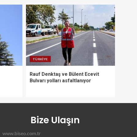
TÜRKIYE
Rauf Denktaş ve Bülent Ecevit
Bulvarı yolları asfaltlanıyor
Bize Ulaşın
www.biseo.com.tr