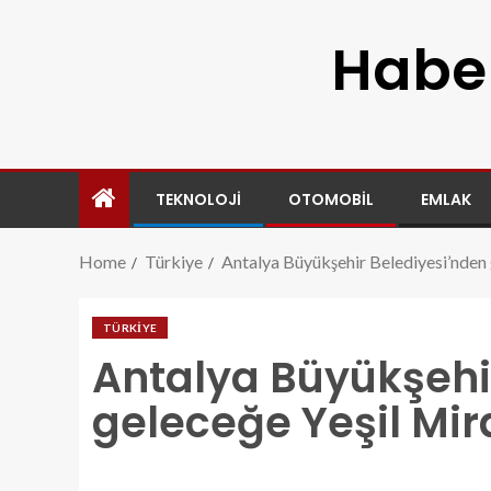
Haber
TEKNOLOJI
OTOMOBIL
EMLAK
Home
Türkiye
Antalya Büyükşehir Belediyesi’nden 
TÜRKIYE
Antalya Büyükşehi
geleceğe Yeşil Mir
antalya-buyuksehir-belediyesinden-gelecege-yesi