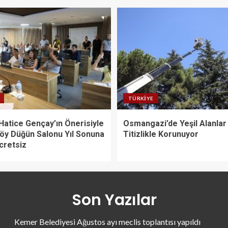
TÜRKIYE
Hatice Gençay’ın Önerisiyle
Osmangazi’de Yeşil Alanlar
öy Düğün Salonu Yıl Sonuna
Titizlikle Korunuyor
cretsiz
Son Yazılar
Kemer Belediyesi Ağustos ayı meclis toplantısı yapıldı