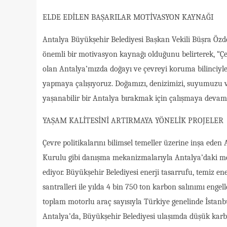
ELDE EDİLEN BAŞARILAR MOTİVASYON KAYNAĞI
Antalya Büyükşehir Belediyesi Başkan Vekili Büşra Özdem
önemli bir motivasyon kaynağı olduğunu belirterek, “Çe
olan Antalya’mızda doğayı ve çevreyi koruma bilinciyle
yapmaya çalışıyoruz. Doğamızı, denizimizi, suyumuzu ve
yaşanabilir bir Antalya bırakmak için çalışmaya devam 
YAŞAM KALİTESİNİ ARTIRMAYA YÖNELİK PROJELER
Çevre politikalarını bilimsel temeller üzerine inşa ede
Kurulu gibi danışma mekanizmalarıyla Antalya’daki mesl
ediyor. Büyükşehir Belediyesi enerji tasarrufu, temiz en
santralleri ile yılda 4 bin 750 ton karbon salınımı enge
toplam motorlu araç sayısıyla Türkiye genelinde İstanb
Antalya’da, Büyükşehir Belediyesi ulaşımda düşük karbo