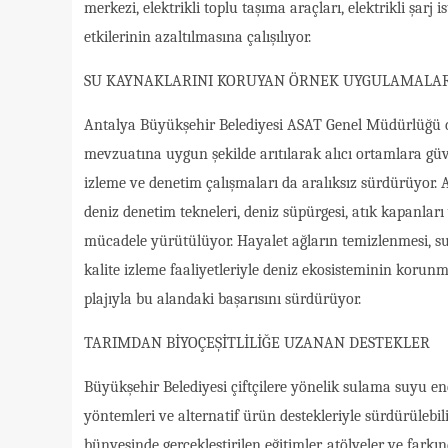
merkezi, elektrikli toplu taşıma araçları, elektrikli şarj 
etkilerinin azaltılmasına çalışılıyor.
SU KAYNAKLARINI KORUYAN ÖRNEK UYGULAMALA
Antalya Büyükşehir Belediyesi ASAT Genel Müdürlüğü de 
mevzuatına uygun şekilde arıtılarak alıcı ortamlara gü
izleme ve denetim çalışmaları da aralıksız sürdürüyor. 
deniz denetim tekneleri, deniz süpürgesi, atık kapanları 
mücadele yürütülüyor. Hayalet ağların temizlenmesi, suc
kalite izleme faaliyetleriyle deniz ekosisteminin korun
plajıyla bu alandaki başarısını sürdürüyor.
TARIMDAN BİYOÇEŞİTLİLİĞE UZANAN DESTEKLER
Büyükşehir Belediyesi çiftçilere yönelik sulama suyu ene
yöntemleri ve alternatif ürün destekleriyle sürdürülebil
bünyesinde gerçekleştirilen eğitimler, atölyeler ve fark