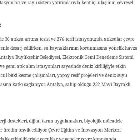
istasyonları ve raylı sistem yatırımlarıyla kent içi ulaşımın çevresel
R
36 atıksu arıtma tesisi ve 276 terfi istasyonunda atıksular çevre
venle deşarj edilirken, su kaynaklarının korunmasına yönelik havza
Antalya Büyükşehir Belediyesi, Elektronik Gemi Denetleme Sistemi,
ve gemi atık alım istasyonları sayesinde deniz kirliliğiyle etkin
ul bitki kesme çalışmaları, yapay resif projeleri ve deniz suyu
masına katkı sağlanıyor. Antalya, sahip olduğu 232 Mavi Bayraklı
rji destekleri, dijital tarım uygulamaları, biyolojik mücadele
ir üretim teşvik ediliyor. Çevre Eğitim ve İnovasyon Merkezi
ındalık etkinlikleriyle çocuklar ve gençler çevre konusunda