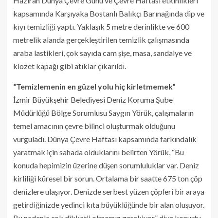
Haziran Dünya Çevre Günü ve Çevre Haftası etkinlikleri
kapsamında Karşıyaka Bostanlı Balıkçı Barınağında dip ve
kıyı temizliği yaptı. Yaklaşık 5 metre derinlikte ve 600
metrelik alanda gerçekleştirilen temizlik çalışmasında
araba lastikleri, çok sayıda cam şişe, masa, sandalye ve
klozet kapağı gibi atıklar çıkarıldı.
“Temizlemenin en güzel yolu hiç kirletmemek”
İzmir Büyükşehir Belediyesi Deniz Koruma Şube
Müdürlüğü Bölge Sorumlusu Saygın Yörük, çalışmaların
temel amacının çevre bilinci oluşturmak olduğunu
vurguladı. Dünya Çevre Haftası kapsamında farkındalık
yaratmak için sahada olduklarını belirten Yörük, “Bu
konuda hepimizin üzerine düşen sorumluluklar var. Deniz
kirliliği küresel bir sorun. Ortalama bir saatte 675 ton çöp
denizlere ulaşıyor. Denizde serbest yüzen çöpleri bir araya
getirdiğinizde yedinci kıta büyüklüğünde bir alan oluşuyor.
Bu nedenle çok dikkatli olmamız gerekiyor” diye konuştu.