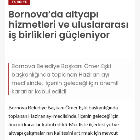
TÜRKIYE
Bornova’da altyapı
hizmetleri ve uluslararası
iş birlikleri güçleniyor
bornovada-altyapi-hizmetleri-ve-uluslararasi-is-
birlikleri-gucleniyor.jpg
Bornova Belediye Başkanı Ömer Eşki
başkanlığında toplanan Haziran ayı
meclisinde, ilçenin geleceği için önemli
kararlar kabul edildi.
Bornova Belediye Başkanı Ömer Eşki başkanlığında
toplanan Haziran ayı meclisinde, ilçenin geleceği için
önemli kararlar kabul edildi. Mecliste ilçedeki yol ve
altyapı çalışmalarının kalitesini artırmak için mevcut