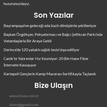
huzurunuzdayız.
Son Yazılar
Bayrampaşa’nın geleceği ada bazlı dönüşümle şekilleniyor
Başkan Özgökçen, Pekyatırmacı ve Bağcı Şefikcan Parkı’nda
Vatandaşlarla Bir Araya Geldi
Derince’de 120 yataklı sağlık tesisi inşa ediliyor
Canik’te Yatırımlar Hız Kesmiyor: 20 Bin Hane Fiber
İnternete Kavuşuyor
Kartepeli Gençlerin Kamp Macerası Sertifikayla Taçlandı
Bize Ulaşın
www.biseo.com.tr
biseo@gmail.com