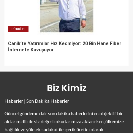
TÜRKIYE
Canik’te Yatırımlar Hız Kesmiyor: 20 Bin Hane Fiber
İnternete Kavuşuyor
Biz Kimiz
Haberler | Son Dakika Haberler
Güncel gündeme dair son dakika haberlerini en objektif bir
aktarım dili ile siz değerli okurlarımıza aktarırken, ülkemize
bağlılık ve yüksek sadakat ile içerik üretici olarak