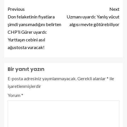
Previous
Next
Don felaketinin fiyatlara
Uzmanı uyardı: Yanlış vücut
şimdi yansımadığını belirten
algısı mevte götürebiliyor
CHP’li Gürer uyardı:
Yurttaşın cebini asıl
ağustosta vuracak!
Bir yanıt yazın
E-posta adresiniz yayınlanmayacak.
Gerekli alanlar
*
ile
işaretlenmişlerdir
Yorum
*