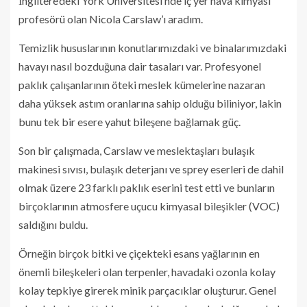
İngiltere’deki York Üniversitesi’nde iç yer hava kimyası
profesörü olan Nicola Carslaw’ı aradım.
Temizlik hususlarının konutlarımızdaki ve binalarımızdaki
havayı nasıl bozduğuna dair tasaları var. Profesyonel
paklık çalışanlarının öteki meslek kümelerine nazaran
daha yüksek astım oranlarına sahip olduğu biliniyor, lakin
bunu tek bir esere yahut bileşene bağlamak güç.
Son bir çalışmada, Carslaw ve meslektaşları bulaşık
makinesi sıvısı, bulaşık deterjanı ve sprey eserleri de dahil
olmak üzere 23 farklı paklık eserini test etti ve bunların
birçoklarının atmosfere uçucu kimyasal bileşikler (VOC)
saldığını buldu.
Örneğin birçok bitki ve çiçekteki esans yağlarının en
önemli bileşkeleri olan terpenler, havadaki ozonla kolay
kolay tepkiye girerek minik parçacıklar oluşturur. Genel