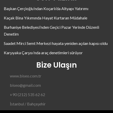
Başkan Çerçioğlu’ndan Koçarlı’da Altyapı Yatırımı
Kaçak Bina Yıkımında Hayat Kurtaran Müdahale
Burhaniye Belediyesi’nden Geçici Pazar Yerinde Düzenli
Denetim
Saadet Mirci Semt Merkezi hayata yeniden açılan kapısı oldu
Karşıyaka Çarşısı’nda araç denetimleri sürüyor
Bize Ulaşın
www.biseo.com.tr
biseo@gmail.com
+90 (212) 535 62 62
İstanbul / Bahçeşehir