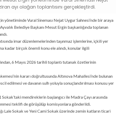
ran ayı olağan toplantısını gerçekleştirdi.
in yönetiminde Vural Sineması Nejat Uygur Sahnesi’nde bir araya
i. Ayvalık Belediye Başkanı Mesut Ergin başkanlığında toplanan
andı.
tısında imar düzenlemelerinden taşınmaz işlemlerine, içkili yer
 kadar birçok önemli konu ele alındı, konular ilgili
rdından, 6 Mayıs 2026 tarihli toplantı tutanak özetlerinin
kemesi’nin kararı doğrultusunda Altınova Mahallesi’nde bulunan
scil edilmesi ve davanın sulh yoluyla sonuçlandırılması konusu yer
11 Sokak’taki mendireklerin başlangıcı ile Madra Çayı arasında
rlenmesi teklifi de görüşülüp komisyonlara gönderildi.
ığı Lale Sokak ve Yeni Cami Sokak üzerinde zemin katların ticari