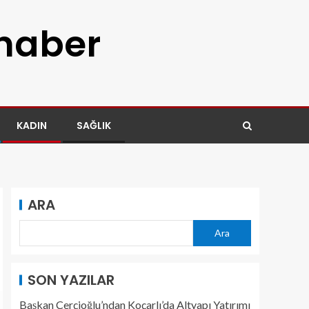
 haber
KADIN
SAĞLIK
ARA
Ara
SON YAZILAR
Başkan Çerçioğlu’ndan Koçarlı’da Altyapı Yatırımı