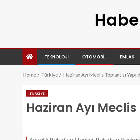
Haber
TEKNOLOJI
OTOMOBIL
EMLAK
Home
Türkiye
Haziran Ayı Meclis Toplantısı Yapıl
TÜRKIYE
Haziran Ayı Meclis 
haziran-ayi-meclis-toplantisi-yapildi.jpg
Ayvalık Belediye Meclisi, Belediye Başk