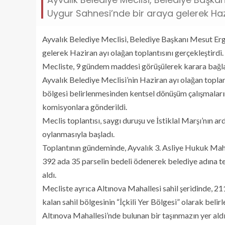
Uygur Sahnesi’nde bir araya gelerek Hazi
Ayvalık Belediye Meclisi, Belediye Başkanı Mesut Erg
gelerek Haziran ayı olağan toplantısını gerçekleştird
Mecliste, 9 gündem maddesi görüşülerek karara bağl
Ayvalık Belediye Meclisi’nin Haziran ayı olağan toplan
bölgesi belirlenmesinden kentsel dönüşüm çalışmalarına
komisyonlara gönderildi.
Meclis toplantısı, saygı duruşu ve İstiklal Marşı’nın a
oylanmasıyla başladı.
Toplantının gündeminde, Ayvalık 3. Asliye Hukuk Mah
392 ada 35 parselin bedeli ödenerek belediye adına te
aldı.
Mecliste ayrıca Altınova Mahallesi sahil şeridinde, 2
kalan sahil bölgesinin “İçkili Yer Bölgesi” olarak beli
Altınova Mahallesi’nde bulunan bir taşınmazın yer ald