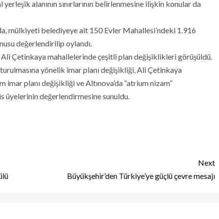
yerleşik alanının sınırlarının belirlenmesine ilişkin konular da
, mülkiyeti belediyeye ait 150 Evler Mahallesi’ndeki 1.916
nusu değerlendirilip oylandı.
i Çetinkaya mahallelerinde çeşitli plan değişiklikleri görüşüldü.
turulmasına yönelik imar planı değişikliği, Ali Çetinkaya
ım imar planı değişikliği ve Altınova’da “atrium nizam”
lis üyelerinin değerlendirmesine sunuldu.
Next
ülü
Büyükşehir’den Türkiye’ye güçlü çevre mesajı