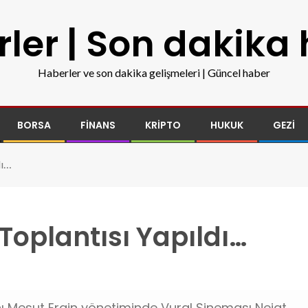
ler | Son dakika
Haberler ve son dakika gelişmeleri | Güncel haber
BORSA
FINANS
KRIPTO
HUKUK
GEZI
dı…
Toplantısı Yapıldı…
anı Mesut Ergin yönetiminde Vural Sineması Nejat