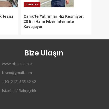
TÜRKIYE
k tesisi
Canik’te Yatırımlar Hız Kesmiyor:
20 Bin Hane Fiber İnternete
Kavuşuyor
Bize Ulaşın
www.biseo.com.tr
biseo@gmail.com
+90 (212) 535 62 62
İstanbul / Bahçeşehir