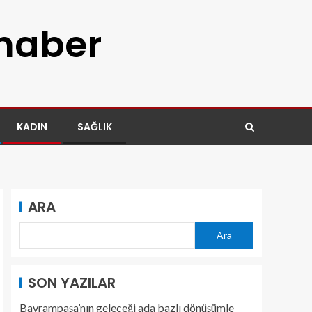
 haber
KADIN
SAĞLIK
ARA
Ara
SON YAZILAR
Bayrampaşa’nın geleceği ada bazlı dönüşümle