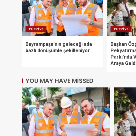
TÜRKIYE
TÜRKIYE
Bayrampaşa’nın geleceği ada
Başkan Öz
bazlı dönüşümle şekilleniyor
Pekyatırma
Parkı’nda V
Araya Geld
YOU MAY HAVE MISSED