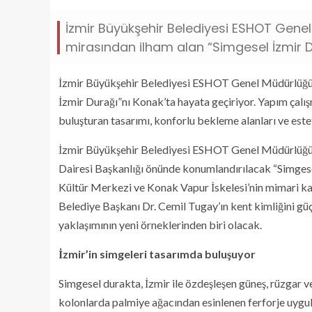
İzmir Büyükşehir Belediyesi ESHOT Genel
mirasından ilham alan “Simgesel İzmir D
İzmir Büyükşehir Belediyesi ESHOT Genel Müdürlüğü, 
İzmir Durağı”nı Konak’ta hayata geçiriyor. Yapım çalı
buluşturan tasarımı, konforlu bekleme alanları ve este
İzmir Büyükşehir Belediyesi ESHOT Genel Müdürlüğü, K
Dairesi Başkanlığı önünde konumlandırılacak “Simgesel
Kültür Merkezi ve Konak Vapur İskelesi’nin mimari kar
Belediye Başkanı Dr. Cemil Tugay’ın kent kimliğini güç
yaklaşımının yeni örneklerinden biri olacak.
İzmir’in simgeleri tasarımda buluşuyor
Simgesel durakta, İzmir ile özdeşleşen güneş, rüzgar ve
kolonlarda palmiye ağacından esinlenen ferforje uygu