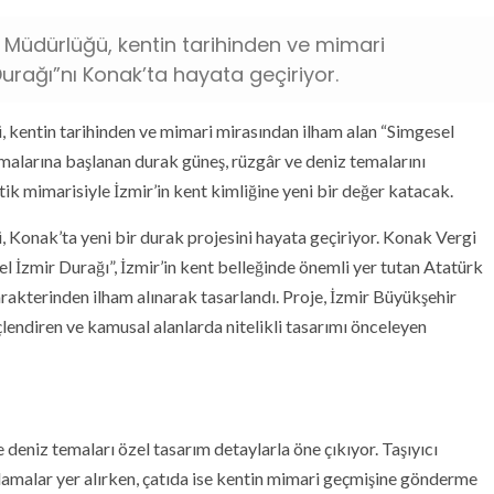
 Müdürlüğü, kentin tarihinden ve mimari
urağı”nı Konak’ta hayata geçiriyor.
kentin tarihinden ve mimari mirasından ilham alan “Simgesel
şmalarına başlanan durak güneş, rüzgâr ve deniz temalarını
tik mimarisiyle İzmir’in kent kimliğine yeni bir değer katacak.
onak’ta yeni bir durak projesini hayata geçiriyor. Konak Vergi
 İzmir Durağı”, İzmir’in kent belleğinde önemli yer tutan Atatürk
akterinden ilham alınarak tasarlandı. Proje, İzmir Büyükşehir
lendiren ve kamusal alanlarda nitelikli tasarımı önceleyen
 deniz temaları özel tasarım detaylarla öne çıkıyor. Taşıyıcı
lamalar yer alırken, çatıda ise kentin mimari geçmişine gönderme