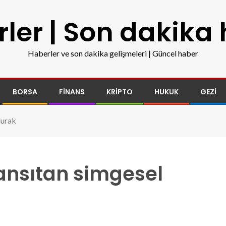
ler | Son dakika
Haberler ve son dakika gelişmeleri | Güncel haber
BORSA
FINANS
KRIPTO
HUKUK
GEZI
durak
yansıtan simgesel