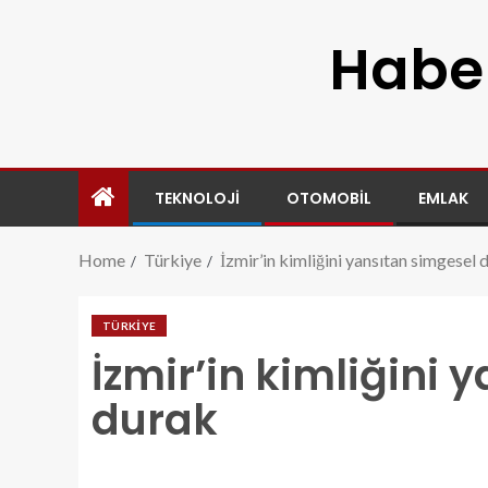
Haber
TEKNOLOJI
OTOMOBIL
EMLAK
Home
Türkiye
İzmir’in kimliğini yansıtan simgesel 
TÜRKIYE
İzmir’in kimliğini 
durak
izmirin-kimligini-yansitan-simgesel-durak.jpg