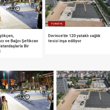
TÜRKIYE
gökçen,
Derince’de 120 yataklı sağlık
cı ve Bağcı Şefikcan
tesisi inşa ediliyor
atandaşlarla Bir
i