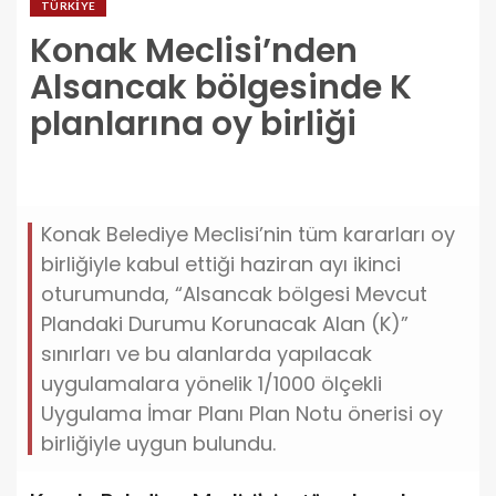
TÜRKIYE
Konak Meclisi’nden
Alsancak bölgesinde K
planlarına oy birliği
konak-meclisinden-alsancak-bolgesinde-k-
planlarina-oy-birligi.jpg
Konak Belediye Meclisi’nin tüm kararları oy
birliğiyle kabul ettiği haziran ayı ikinci
oturumunda, “Alsancak bölgesi Mevcut
Plandaki Durumu Korunacak Alan (K)”
sınırları ve bu alanlarda yapılacak
uygulamalara yönelik 1/1000 ölçekli
Uygulama İmar Planı Plan Notu önerisi oy
birliğiyle uygun bulundu.