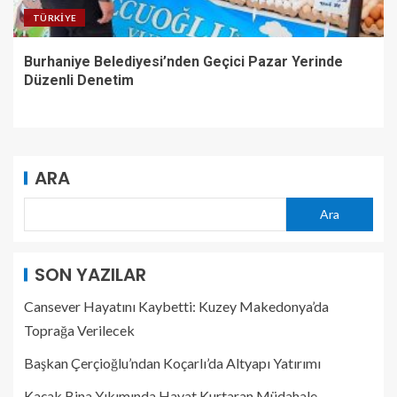
TÜRKIYE
Burhaniye Belediyesi’nden Geçici Pazar Yerinde
Düzenli Denetim
ARA
Ara
SON YAZILAR
Cansever Hayatını Kaybetti: Kuzey Makedonya’da
Toprağa Verilecek
Başkan Çerçioğlu’ndan Koçarlı’da Altyapı Yatırımı
Kaçak Bina Yıkımında Hayat Kurtaran Müdahale