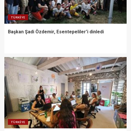
TÜRKIYE
Başkan Şadi Özdemir, Esentepeliler’i dinledi
TÜRKIYE