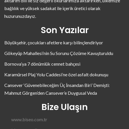
aktarım dili ile siz değerli okurlarımıza aktarırken, ülkemize
bağlılık ve yüksek sadakat ile içerik üretici olarak
huzurunuzdayız.
Son Yazılar
Büyükşehir, çocukları afetlere karşı bilinçlendiriyor
Gökeyüp Mahallesi’nin Su Sorunu Çözüme Kavuşturuldu
Bornova’ya 7 dönümlük cennet bahçesi
Karamürsel Plaj Yolu Caddesi’ne özel asfalt dokunuşu
Cansever ‘Güvenebileceğim Üç İnsandan Biri’ Demişti:
Mahmut Görgen’den Cansever’e Duygusal Veda
Bize Ulaşın
www.biseo.com.tr