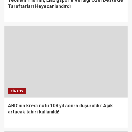
Teoman Yıldırım, Elazığspor’a Verdiği Özel Destekle
Taraftarları Heyecanlandırdı
FINANS
ABD’nin kredi notu 108 yıl sonra düşürüldü: Açık
artacak tabiri kullanıldı!