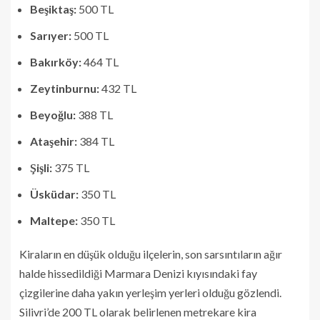
Beşiktaş:
500 TL
Sarıyer:
500 TL
Bakırköy:
464 TL
Zeytinburnu:
432 TL
Beyoğlu:
388 TL
Ataşehir:
384 TL
Şişli:
375 TL
Üsküdar:
350 TL
Maltepe:
350 TL
Kiraların en düşük olduğu ilçelerin, son sarsıntıların ağır
halde hissedildiği Marmara Denizi kıyısındaki fay
çizgilerine daha yakın yerleşim yerleri olduğu gözlendi.
Silivri’de 200 TL olarak belirlenen metrekare kira