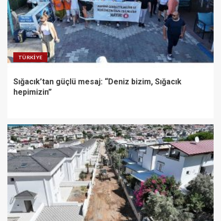
TÜRKIYE
Sığacık’tan güçlü mesaj: “Deniz bizim, Sığacık
hepimizin”