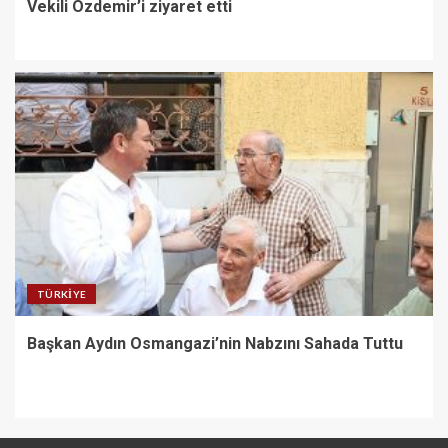
Vekili Özdemir’i ziyaret etti
TÜRKIYE
Başkan Aydın Osmangazi’nin Nabzını Sahada Tuttu