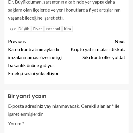
Dr. Büyükduman, sarsıntının akabinde yer yapısı daha
sağlam olan ilçelerde ve yeni konutlarda fiyat artışlarının
yaşanabileceğine işaret etti.
Düşük
Fiyat
İstanbul
Kira
Tags:
Previous
Next
Kamu kontratının aylardır
Kripto yatırımcıları dikkat:
imzalanmaması üzerine işçi,
Sıkı kontroller yolda!
bakanlık önüne gidiyor:
Emekçi sesini yükseltiyor
Bir yanıt yazın
E-posta adresiniz yayınlanmayacak.
Gerekli alanlar
*
ile
işaretlenmişlerdir
Yorum
*