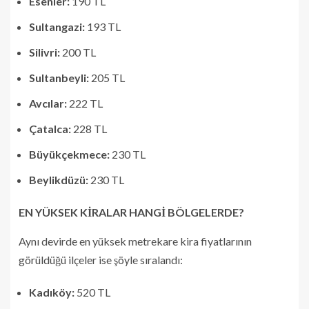
Esenler:
190 TL
Sultangazi:
193 TL
Silivri:
200 TL
Sultanbeyli:
205 TL
Avcılar:
222 TL
Çatalca:
228 TL
Büyükçekmece:
230 TL
Beylikdüzü:
230 TL
EN YÜKSEK KİRALAR HANGİ BÖLGELERDE?
Aynı devirde en yüksek metrekare kira fiyatlarının
görüldüğü ilçeler ise şöyle sıralandı:
Kadıköy:
520 TL