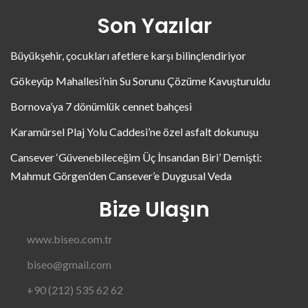
Son Yazılar
Büyükşehir, çocukları afetlere karşı bilinçlendiriyor
Gökeyüp Mahallesi’nin Su Sorunu Çözüme Kavuşturuldu
Bornova’ya 7 dönümlük cennet bahçesi
Karamürsel Plaj Yolu Caddesi’ne özel asfalt dokunuşu
Cansever ‘Güvenebileceğim Üç İnsandan Biri’ Demişti:
Mahmut Görgen’den Cansever’e Duygusal Veda
Bize Ulaşın
www.biseo.com.tr
biseo@gmail.com
+90 (212) 535 62 62