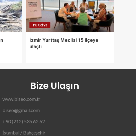
TÜRKIYE
on
İzmir Yurttaş Meclisi 15 ilçeye
ulaştı
Bize Ulaşın
www.biseo.com.tr
biseo@gmail.com
+90 (212) 535 62 62
İstanbul / Bahçeşehir