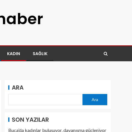
 haber
KADIN
SAĞLIK
ARA
Ara
SON YAZILAR
Buca’da kadınlar buluşuyor, dayanışma güçleniyor