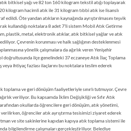
ık bitkisel yağı ve 82 ton 160 kilogram tekstil atığı toplayarak
 kilogram hacimli atık ile 31 kilogram tıbbi atık ise lisanslı
 edildi. Öte yandan atıkların kaynağında ayrıştırılmasını teşvik
rak kullandığı noktalara 8 adet 7’li sistem Mobil Atık Getirme
 plastik, metal, elektronik atıklar, atık bitkisel yağlar ve atık
l ediliyor. Çevrenin korunması ve halk sağlığının desteklenmesi
toplanmasına yönelik çalışmalara da ağırlık veren Yenişehir
ol doğrultusunda ilçe genelindeki 37 eczaneye Atık İlaç Toplama
 veya ihtiyaç fazlası ilaçlarını bu noktalara teslim ederek
atık toplama ve geri dönüşüm faaliyetleriyle sınırlı tutmuyor. Çevre
ağırlık veriliyor. Bu kapsamda İklim Değişikliği ve Sıfır Atık
rafından okullarda öğrencilere geri dönüşüm, atık yönetimi,
 verilirken, öğrenciler atık ayrıştırma tesisimizi ziyaret ederek
tman ve site sakinlerine kapıdan kapıya atık toplama sistemi ile
nda bilgilendirme çalışmaları gerçekleştiriliyor. Belediye