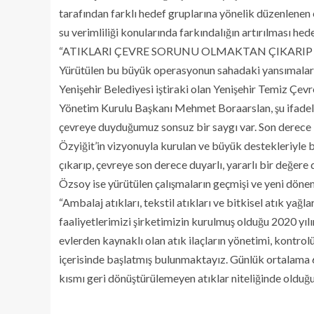
tarafından farklı hedef gruplarına yönelik düzenlenen eğ
su verimliliği konularında farkındalığın artırılması hed
“ATIKLARI ÇEVRE SORUNU OLMAKTAN ÇIKARI
Yürütülen bu büyük operasyonun sahadaki yansımaları 
Yenişehir Belediyesi iştiraki olan Yenişehir Temiz Çe
Yönetim Kurulu Başkanı Mehmet Boraarslan, şu ifadel
çevreye duyduğumuz sonsuz bir saygı var. Son derece
Özyiğit’in vizyonuyla kurulan ve büyük destekleriyle b
çıkarıp, çevreye son derece duyarlı, yararlı bir değ
Özsoy ise yürütülen çalışmaların geçmişi ve yeni döne
“Ambalaj atıkları, tekstil atıkları ve bitkisel atık yağ
faaliyetlerimizi şirketimizin kurulmuş olduğu 2020 yıl
evlerden kaynaklı olan atık ilaçların yönetimi, kontrolü
içerisinde başlatmış bulunmaktayız. Günlük ortalama 6
kısmı geri dönüştürülemeyen atıklar niteliğinde olduğ