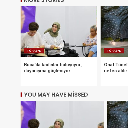
MORE STORIES
TÜRKIYE
TÜRKIYE
Buca’da kadınlar buluşuyor,
Onat Tüneli
dayanışma güçleniyor
nefes aldı
YOU MAY HAVE MISSED