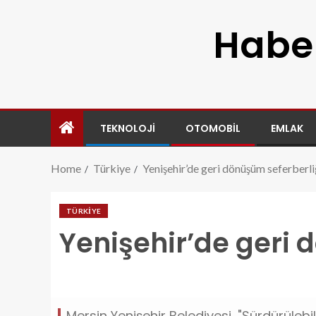
Haber
TEKNOLOJI
OTOMOBIL
EMLAK
Home
Türkiye
Yenişehir’de geri dönüşüm seferberli
TÜRKIYE
Yenişehir’de geri 
yenisehirde-geri-donusum-seferberligi.jpg
Mersin Yenişehir Belediyesi, "Sürdürülebil