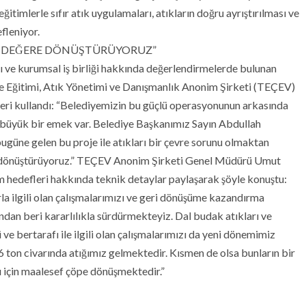
itimlerle sıfır atık uygulamaları, atıkların doğru ayrıştırılması ve
efleniyor.
P DEĞERE DÖNÜŞTÜRÜYORUZ”
ve kurumsal iş birliği hakkında değerlendirmelerde bulunan
vre Eğitimi, Atık Yönetimi ve Danışmanlık Anonim Şirketi (TEÇEV)
eri kullandı: “Belediyemizin bu güçlü operasyonunun arkasında
 büyük bir emek var. Belediye Başkanımız Sayın Abdullah
ugüne gelen bu proje ile atıkları bir çevre sorunu olmaktan
ere dönüştürüyoruz.” TEÇEV Anonim Şirketi Genel Müdürü Umut
m hedefleri hakkında teknik detaylar paylaşarak şöyle konuştu:
larla ilgili olan çalışmalarımızı ve geri dönüşüme kazandırma
ından beri kararlılıkla sürdürmekteyiz. Dal budak atıkları ve
 ve bertarafı ile ilgili olan çalışmalarımızı da yeni dönemimiz
 ton civarında atığımız gelmektedir. Kısmen de olsa bunların bir
u için maalesef çöpe dönüşmektedir.”