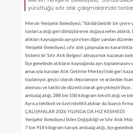
yürüttüğü sıfır atık çalışmalarında tonl
Mersin Yenişehir Belediyesi, “Sürdürülebilir bir çevre 
tonlarca atığı geri dönüştürerek doğaya nefes aldırdı.
atıkları kaynağında ayrıştırırken diğer yandan düzenledi
Yenişehir Belediyesi, sıfır atık çalışmalarını kararlılı
Sistemi ile ‘Sıfır Atık Belgesi’ almaya hak kazanan be
İlçe genelinde atıkların kaynağında ayrı toplanmasını 
amacıyla kurulan Atık Getirme Merkezi’nde geri kazanıl
toplanıyor, geçici olarak depolanıyor ve ardından lisans
alınması ve takibi de düzenli olarak gerçekleştiriliyor
ambalaj atığı, 288 bin 100 kilogram tekstil atığı ve bi
Ayrıca tehlikeli ve özel nitelikli atıklar da lisanslı f
ÇALIŞMALAR 2026 YILINDA DA HIZ KESMEDİ
Yenişehir Belediyesi İklim Değişikliği ve Sıfır Atık Mü
7 ton 914 kilogram karışık ambalaj atığı, ilçe genelind