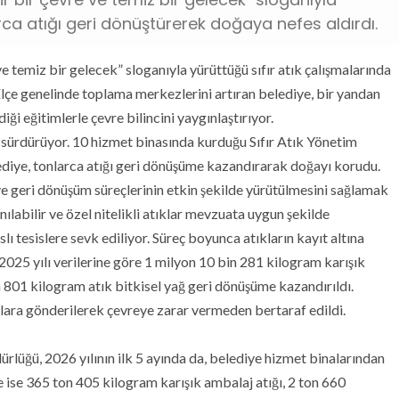
arca atığı geri dönüştürerek doğaya nefes aldırdı.
ve temiz bir gelecek” sloganıyla yürüttüğü sıfır atık çalışmalarında
 İlçe genelinde toplama merkezlerini artıran belediye, bir yandan
ği eğitimlerle çevre bilincini yaygınlaştırıyor.
kla sürdürüyor. 10 hizmet binasında kurduğu Sıfır Atık Yönetim
lediye, tonlarca atığı geri dönüşüme kazandırarak doğayı korudu.
ve geri dönüşüm süreçlerinin etkin şekilde yürütülmesini sağlamak
abilir ve özel nitelikli atıklar mevzuata uygun şekilde
lı tesislere sevk ediliyor. Süreç boyunca atıkların kayıt altına
. 2025 yılı verilerine göre 1 milyon 10 bin 281 kilogram karışık
n 801 kilogram atık bitkisel yağ geri dönüşüme kazandırıldı.
irmalara gönderilerek çevreye zarar vermeden bertaraf edildi.
dürlüğü, 2026 yılının ilk 5 ayında da, belediye hizmet binalarından
e ise 365 ton 405 kilogram karışık ambalaj atığı, 2 ton 660