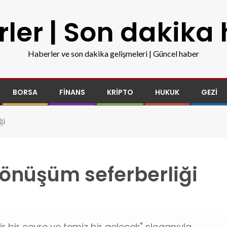
ler | Son dakika
Haberler ve son dakika gelişmeleri | Güncel haber
BORSA
FINANS
KRIPTO
HUKUK
GEZI
ği
dönüşüm seferberliği
ir bir çevre ve temiz bir gelecek" sloganıyla