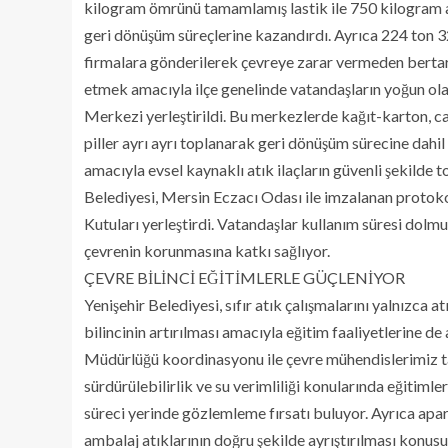
kilogram ömrünü tamamlamış lastik ile 750 kilogram at
geri dönüşüm süreçlerine kazandırdı. Ayrıca 224 ton 320
firmalara gönderilerek çevreye zarar vermeden bertaraf
etmek amacıyla ilçe genelinde vatandaşların yoğun ola
Merkezi yerleştirildi. Bu merkezlerde kağıt-karton, cam,
piller ayrı ayrı toplanarak geri dönüşüm sürecine dahi
amacıyla evsel kaynaklı atık ilaçların güvenli şekilde 
Belediyesi, Mersin Eczacı Odası ile imzalanan protok
Kutuları yerleştirdi. Vatandaşlar kullanım süresi dolmuş
çevrenin korunmasına katkı sağlıyor.
ÇEVRE BİLİNCİ EĞİTİMLERLE GÜÇLENİYOR
Yenişehir Belediyesi, sıfır atık çalışmalarını yalnızca 
bilincinin artırılması amacıyla eğitim faaliyetlerine de 
Müdürlüğü koordinasyonu ile çevre mühendislerimiz ta
sürdürülebilirlik ve su verimliliği konularında eğitimler
süreci yerinde gözlemleme fırsatı buluyor. Ayrıca apar
ambalaj atıklarının doğru şekilde ayrıştırılması konusu