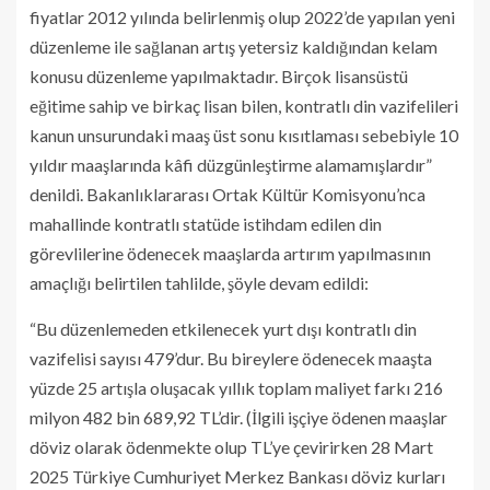
fiyatlar 2012 yılında belirlenmiş olup 2022’de yapılan yeni
düzenleme ile sağlanan artış yetersiz kaldığından kelam
konusu düzenleme yapılmaktadır. Birçok lisansüstü
eğitime sahip ve birkaç lisan bilen, kontratlı din vazifelileri
kanun unsurundaki maaş üst sonu kısıtlaması sebebiyle 10
yıldır maaşlarında kâfi düzgünleştirme alamamışlardır”
denildi. Bakanlıklararası Ortak Kültür Komisyonu’nca
mahallinde kontratlı statüde istihdam edilen din
görevlilerine ödenecek maaşlarda artırım yapılmasının
amaçlığı belirtilen tahlilde, şöyle devam edildi:
“Bu düzenlemeden etkilenecek yurt dışı kontratlı din
vazifelisi sayısı 479’dur. Bu bireylere ödenecek maaşta
yüzde 25 artışla oluşacak yıllık toplam maliyet farkı 216
milyon 482 bin 689,92 TL’dir. (İlgili işçiye ödenen maaşlar
döviz olarak ödenmekte olup TL’ye çevirirken 28 Mart
2025 Türkiye Cumhuriyet Merkez Bankası döviz kurları