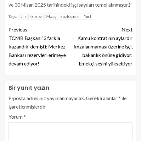
ve 30 Nisan 2025 tarihindeki işçi sayıları temel alınmıştır.)”
Din
Görev
Maaş
Sözleşmeli
Yurt
Tags:
Previous
Next
TCMB Başkanı ‘3 farkla
Kamu kontratının aylardır
kazandık’ demişti: Merkez
imzalanmaması üzerine işçi,
Bankası rezervleri erimeye
bakanlık önüne gidiyor:
devam ediyor!
Emekçi sesini yükseltiyor
Bir yanıt yazın
E-posta adresiniz yayınlanmayacak.
Gerekli alanlar
*
ile
işaretlenmişlerdir
Yorum
*