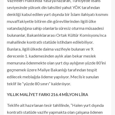
Vazifeleri Hakkında Yasa’ya nazaran, Türkiye’de lisans
seviyesinde yüksek din tahsilini yahut YÖK tarafından
denkliği kabul edilen yurt dışında bir İslam ilahiyatı kısmını
muvaffakiyetle bitiren din görevlilerinden ilgili ülke
vatandaşlığına sahip olanlarla süresiz oturma müsaadesi
bulunanlar, Bakanlıklararası Ortak Kültür Komisyonu’nca
mahallinde kontratlı statüde istihdam edilebiliyor.
Bunlara, ilgili ülkede daima vazifeyle bulunan ve 9.
derecenin 1. kademesinden aylık alan bekar meslek
memuruna ödenmekte olan yurt dışı aylığının yüzde 80’ini
geçmemek üzere Maliye Bakanlığı tarafından tespit
edilecek meblağda ödeme yapılıyor. Meclis’e sunulan
teklif ile “yüzde 80 sınırı” kaldırılıyor.
YILLIK MALİYET FARKI 216.4 MİLYON LİRA
Teklife ait hazırlanan tesir tahlilinde, “Halen yurt dışında
kontratlı statüde vazife yapmakta olan çalışana ödenen