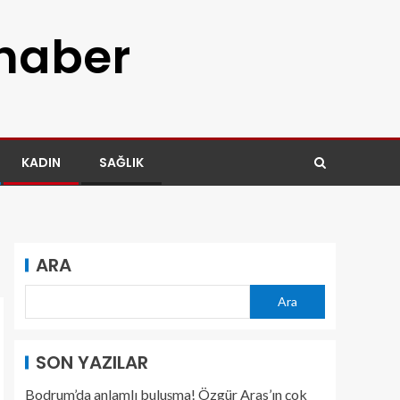
 haber
KADIN
SAĞLIK
ARA
Ara
SON YAZILAR
Bodrum’da anlamlı buluşma! Özgür Aras’ın çok