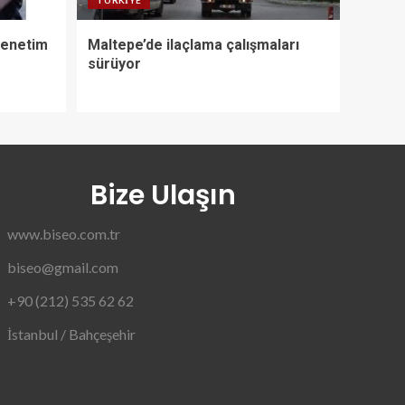
TÜRKIYE
 Denetim
Maltepe’de ilaçlama çalışmaları
sürüyor
Bize Ulaşın
www.biseo.com.tr
biseo@gmail.com
+90 (212) 535 62 62
İstanbul / Bahçeşehir